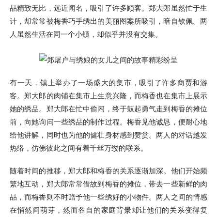
品精致无比，远近闻名，吸引了许多顾客。郑大郎虽然忙于生
计，却常常被梅香巧手绣出的美丽图案所吸引，暗自钦佩。两
人虽然生活在同一个小镇，却似乎并没有交集。
有一天，镇上举办了一场盛大的集市，吸引了许多商贾和游
客。郑大郎的肉铺在集市上生意兴隆，而梅香也在集市上展示
她的绣品。郑大郎在忙中偷闲，终于鼓起勇气走到梅香的摊位
前，向她询问一些绣品的制作过程。梅香见他诚恳，便耐心地
给他讲解，同时也为他的健壮身材感到赞赏。两人的对话越发
热络，仿佛彼此之间有着千丝万缕的联系。
随着时间的推移，郑大郎和梅香的关系逐渐加深。他们开始频
繁地互动，郑大郎常常借故到梅香的摊位，带去一些新鲜的肉
品，而梅香则不时赠予他一些绣好的小物件。两人之间的情感
在悄然间萌芽，然而各自的家庭背景却让他们的关系变得复