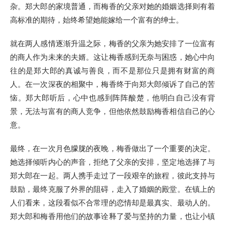
杂。郑大郎的家境普通，而梅香的父亲对她的婚姻选择则有着
高标准的期待，始终希望她能嫁给一个富有的绅士。
就在两人感情逐渐升温之际，梅香的父亲为她安排了一位富有
的商人作为未来的夫婿。这让梅香感到无奈与困惑，她心中向
往的是郑大郎的真诚与善良，而不是那位只是拥有财富的商
人。在一次深夜的相聚中，梅香终于向郑大郎倾诉了自己的苦
恼。郑大郎听后，心中也感到阵阵酸楚，他明白自己没有背
景，无法与富有的商人竞争，但他依然鼓励梅香相信自己的心
意。
最终，在一次月色朦胧的夜晚，梅香做出了一个重要的决定。
她选择倾听内心的声音，拒绝了父亲的安排，坚定地选择了与
郑大郎在一起。两人携手走过了一段艰辛的旅程，彼此支持与
鼓励，最终克服了外界的阻碍，走入了婚姻的殿堂。在镇上的
人们看来，这段看似不合常理的恋情却是最真实、最动人的。
郑大郎和梅香用他们的故事诠释了爱与坚持的力量，也让小镇