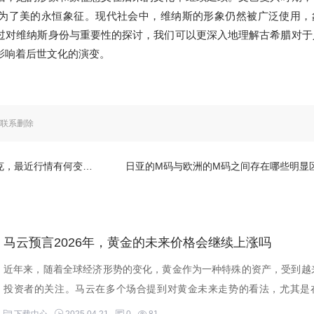
为了美的永恒象征。现代社会中，维纳斯的形象仍然被广泛使用，
过对维纳斯身份与重要性的探讨，我们可以更深入地理解古希腊对于
影响着后世文化的演变。
联系删除
，最近行情有何变化呢
日亚的M码与欧洲的M码之间存在哪些明显区别
马云预言2026年，黄金的未来价格会继续上涨吗
近年来，随着全球经济形势的变化，黄金作为一种特殊的资产，受到越
投资者的关注。马云在多个场合提到对黄金未来走势的看法，尤其是
望...