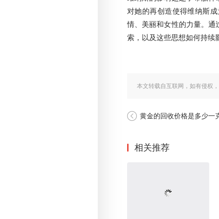
对她的再创造使得维纳斯成
情、美丽和女性的力量。通
索，以及这些思想如何持续
本文转载自互联网，如有侵权，
黄金的回收价格是多少一克
相关推荐