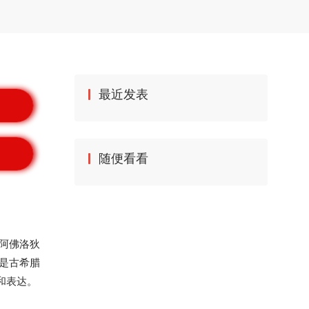
最近发表
随便看看
阿佛洛狄
更是古希腊
和表达。