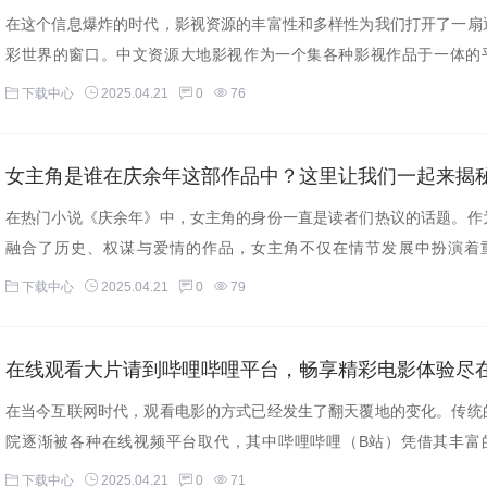
在这个信息爆炸的时代，影视资源的丰富性和多样性为我们打开了一扇
彩世界的窗口。中文资源大地影视作为一个集各种影视作品于一体的
为...
下载中心
2025.04.21
0
76
在热门小说《庆余年》中，女主角的身份一直是读者们热议的话题。作
融合了历史、权谋与爱情的作品，女主角不仅在情节发展中扮演着
色，...
下载中心
2025.04.21
0
79
在当今互联网时代，观看电影的方式已经发生了翻天覆地的变化。传统
院逐渐被各种在线视频平台取代，其中哔哩哔哩（B站）凭借其丰富
资...
下载中心
2025.04.21
0
71