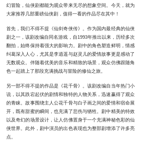
幻冒险，仙侠剧都能为观众带来无尽的想象空间。今天，就为
大家推荐几部重磅仙侠剧，值得一看的作品尽在其中！
首先，我们不得不提《仙剑奇侠传》。作为国内最经典的仙侠
剧之一，该剧改编自同名游戏，自1993年推出以来，历经多次
翻拍，始终保持着强大的影响力。剧中的角色塑造鲜明，情感
纠葛深入人心，尤其是李逍遥与赵灵儿的爱情故事更是感动了
无数观众。伴随着优美的音乐和精致的场景，观众仿佛跟随角
色一起踏上了那段充满挑战与冒险的修仙之旅。
另一部不得不提的作品是《花千骨》。该剧改编自当年热门小
说，以其跌宕起伏的剧情和独特的人物关系，迅速赢得了观众
的青睐。故事围绕主人公花千骨与白子画之间的爱情和宿命展
开，既有甜蜜的瞬间，也充满了悲伤与牺牲。剧中精美的特效
以及奇幻的场景设计，让人仿佛置身于一个充满神秘色彩的仙
侠世界。此外，剧中演员的出色表现也为整部剧增添了许多亮
点。