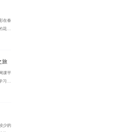
彩在春
的花瓣
之旅
网课平
学习新
较少的