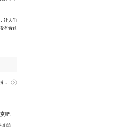
，让人们
没有看过
！
欣赏吧
人们追