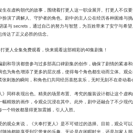
发生在虚构朝代的故事，围绕着打更人这一职业展开。打更人不仅要
中扮演了调解人、守护者的角色。剧中的主人公在经历各种困难与挑
谋与 secrets，通过自己的努力与智慧，为百姓带来了安宁与希
也传达了正义必胜的信念。
编剧和导演都曾参与过多部高口碑剧集的创作，确保了剧情的紧凑和
演也为角色增添了更多的层次感，使得每个角色都生动而立体。观众
紧张刺激的瞬间，和角色们共同经历喜怒哀乐，无时无刻不在牵动着
人》同样表现出色。精美的场景布置、考究的服装设计都让这个虚构
一幅精致的画作，令观众沉浸在其中。此外，剧中还融合了不少现代
每一个特效都显得更加震撼，引人入胜。
受的观众来说，《大奉打更人》是不可错过的选择。目前，观众可以
时随地都能享受到它带来的乐趣。无论是在闲暇时光，还是与家人朋