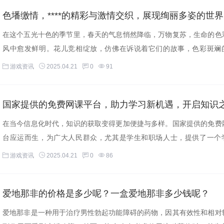
色墦缴情，****的精彩与激情交织，展现绚丽多姿的世界
在这个五光十色的季节里，春天的气息悄然降临，万物复苏，生命的色
风中愈发鲜明。花儿竞相绽放，仿佛在诉说着它们的故事，色彩斑斓
在...
游戏资讯
2025.04.21
0
91
国家提供的免费网课平台，助力学习新机遇，开启知识
在当今信息化时代，知识的获取变得更加便捷与多样。国家提供的免费
台应运而生，为广大人民群众，尤其是学生和职场人士，提供了一个
技...
游戏资讯
2025.04.21
0
86
爱地那非的价格是多少呢？一盒爱地那非多少钱呢？
爱地那非是一种用于治疗男性勃起功能障碍的药物，因其有效性和相对