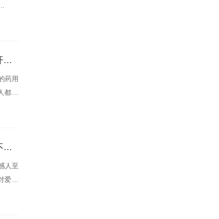
.
不宜喝金银花水的这三种人，你了解吗？了解后让你避开误区！
的药用
人都适
老汉的性生生活，经历了怎样的变化与发展，这是一段不为人知的故事。
感人至
对爱情