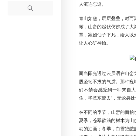
人流连忘返。
青山如黛，层层叠叠，时而
瞰，山峦的起伏仿佛成了大
罩，宛如仙子下凡，给人以
让人心旷神怡。
而当阳光透过云层洒在山峦
股坚韧不拔的气质。那种巍
们不禁会感受到一种来自大
住，毕竟东流去”，无论身
在不同的季节，山峦的面貌
夏季，苍翠欲滴的树木为山
动的油画；冬季，白雪皑皑