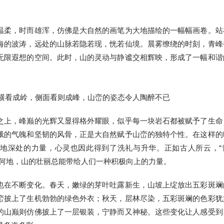
温柔，时而雄浑，仿佛是大自然的画笔为大地描绘的一幅幅画卷。站
海的波涛，远处的山脉若隐若现，恍若仙境。晨雾缭绕的时刻，青峰
无限遐想的空间。此时，山的灵动与静谧交相辉映，形成了一幅和谐
之上，峰巅的光辉又显得格外耀眼，似乎每一块岩石都被赋予了生命
峨的气魄和坚韧的风骨，正是大自然赋予山峦的独特个性。在这样的
地深处的力量，心灵也因此得到了洗礼与升华。正如古人所云，“
处何地，山的壮丽总能带给人们一种积极向上的力量。
也在不断变化。春天，嫩绿的芽叶吐露新生，山坡上绽放出五彩斑斓
峦披上了生机勃勃的绿色外衣；秋天，层林尽染，五彩斑斓的色彩犹
的山巅则仿佛披上了一层银装，宁静而又神秘。这些变化让人感受到