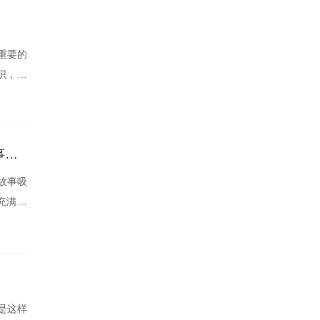
重要的
识，更
城中之城电视剧全集免费观看，畅享精彩剧情与人物故事的完美结合
故事吸
充满悬
是这样