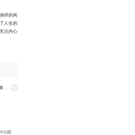
徜徉的闲
了人生的
关注内心
瞬间
种功能