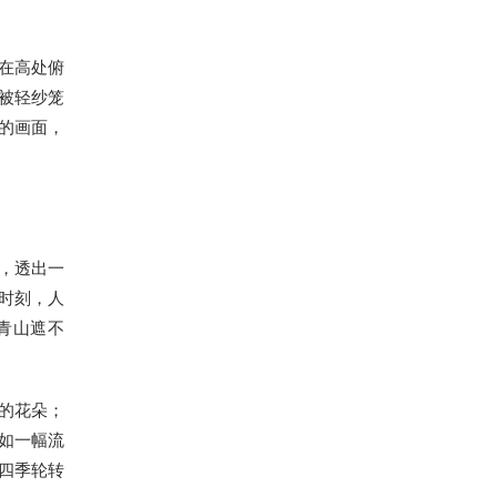
在高处俯
被轻纱笼
的画面，
，透出一
时刻，人
青山遮不
的花朵；
如一幅流
四季轮转