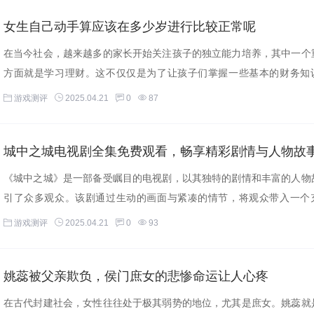
女生自己动手算应该在多少岁进行比较正常呢
在当今社会，越来越多的家长开始关注孩子的独立能力培养，其中一个
方面就是学习理财。这不仅仅是为了让孩子们掌握一些基本的财务知
是...
游戏测评
2025.04.21
0
87
《城中之城》是一部备受瞩目的电视剧，以其独特的剧情和丰富的人物
引了众多观众。该剧通过生动的画面与紧凑的情节，将观众带入一个
疑...
游戏测评
2025.04.21
0
93
姚蕊被父亲欺负，侯门庶女的悲惨命运让人心疼
在古代封建社会，女性往往处于极其弱势的地位，尤其是庶女。姚蕊就