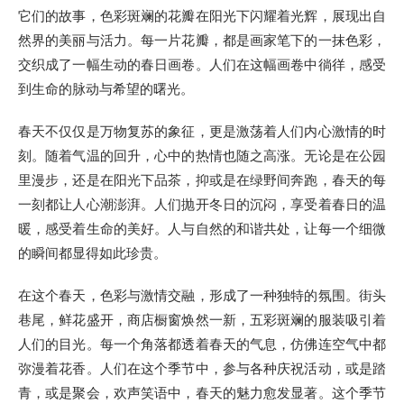
它们的故事，色彩斑斓的花瓣在阳光下闪耀着光辉，展现出自
然界的美丽与活力。每一片花瓣，都是画家笔下的一抹色彩，
交织成了一幅生动的春日画卷。人们在这幅画卷中徜徉，感受
到生命的脉动与希望的曙光。
春天不仅仅是万物复苏的象征，更是激荡着人们内心激情的时
刻。随着气温的回升，心中的热情也随之高涨。无论是在公园
里漫步，还是在阳光下品茶，抑或是在绿野间奔跑，春天的每
一刻都让人心潮澎湃。人们抛开冬日的沉闷，享受着春日的温
暖，感受着生命的美好。人与自然的和谐共处，让每一个细微
的瞬间都显得如此珍贵。
在这个春天，色彩与激情交融，形成了一种独特的氛围。街头
巷尾，鲜花盛开，商店橱窗焕然一新，五彩斑斓的服装吸引着
人们的目光。每一个角落都透着春天的气息，仿佛连空气中都
弥漫着花香。人们在这个季节中，参与各种庆祝活动，或是踏
青，或是聚会，欢声笑语中，春天的魅力愈发显著。这个季节