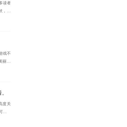
多读者
伏，人
游戏不
美丽而
看。
高度关
可能给