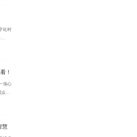
字化时
..
观看！
一场心
...
智慧