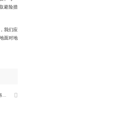
取避险措
，我们应
地面对地
！